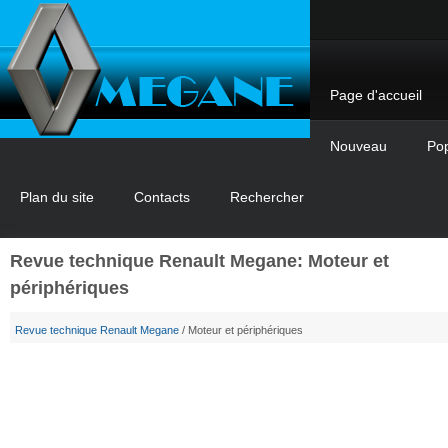
Page d'accueil
Nouveau
Pop
Plan du site
Contacts
Rechercher
Revue technique Renault Megane: Moteur et
périphériques
Revue technique Renault Megane
/ Moteur et périphériques