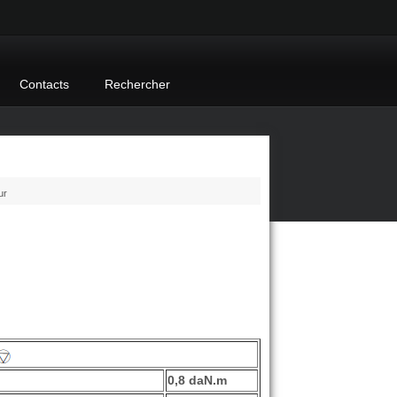
Contacts
Rechercher
ur
0,8 daN.m