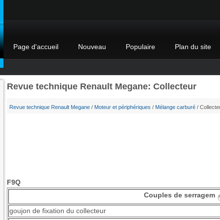
Page d'accueil
Nouveau
Populaire
Plan du site
Revue technique Renault Megane: Collecteur
Revue technique Renault Megane
/
Moteur et périphériques
/
Mélange carburé
/ Collecte
F9Q
Couples de serragem
goujon de fixation du collecteur