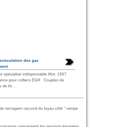
recirculation des gaz
ment
ge spécialisé indispensable Mot. 1567
tance pour colliers EGR Couples de
de fix ...
 de serragem raccord du tuyau côté " rampe
i concerne uniquement les versions équipées