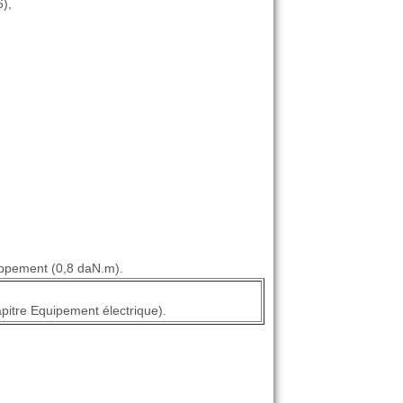
),
happement (0,8 daN.m).
apitre Equipement électrique).