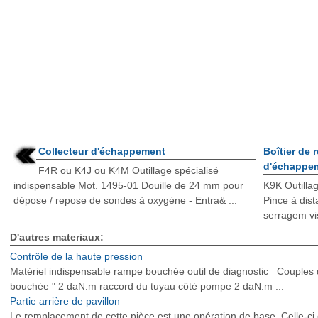
Collecteur d'échappement
Boîtier de 
d'échappe
F4R ou K4J ou K4M Outillage spécialisé
indispensable Mot. 1495-01 Douille de 24 mm pour
K9K Outilla
dépose / repose de sondes à oxygène - Entra& ...
Pince à dis
serragem vis 
D'autres materiaux:
Contrôle de la haute pression
Matériel indispensable rampe bouchée outil de diagnostic Couples
bouchée " 2 daN.m raccord du tuyau côté pompe 2 daN.m ...
Partie arrière de pavillon
Le remplacement de cette pièce est une opération de base. Celle-c