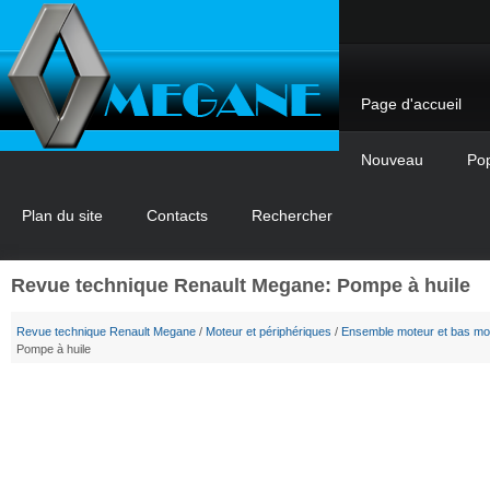
Page d'accueil
Nouveau
Pop
Plan du site
Contacts
Rechercher
Revue technique Renault Megane: Pompe à huile
Revue technique Renault Megane
/
Moteur et périphériques
/
Ensemble moteur et bas mo
Pompe à huile