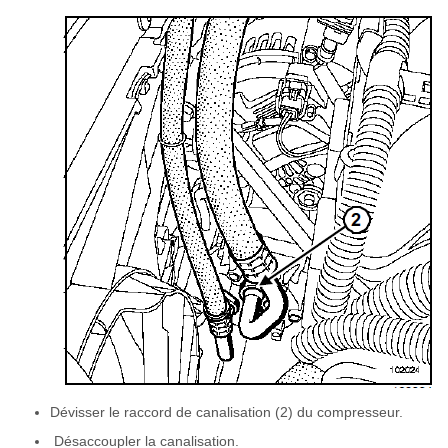
Dévisser le raccord de canalisation (2) du compresseur.
Désaccoupler la canalisation.