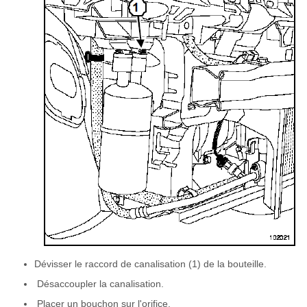
Dévisser le raccord de canalisation (1) de la bouteille.
Désaccoupler la canalisation.
Placer un bouchon sur l'orifice.