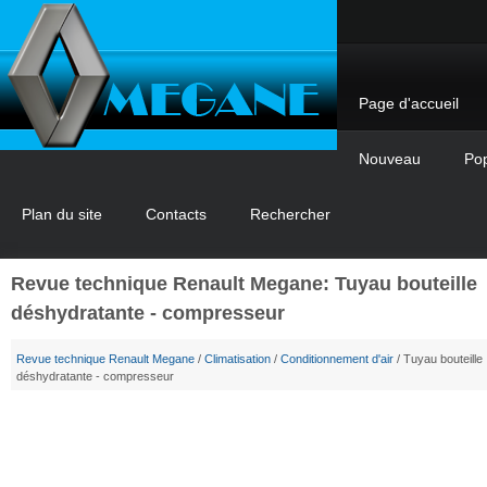
Page d'accueil
Nouveau
Pop
Plan du site
Contacts
Rechercher
Revue technique Renault Megane: Tuyau bouteille
déshydratante - compresseur
Revue technique Renault Megane
/
Climatisation
/
Conditionnement d'air
/ Tuyau bouteille
déshydratante - compresseur