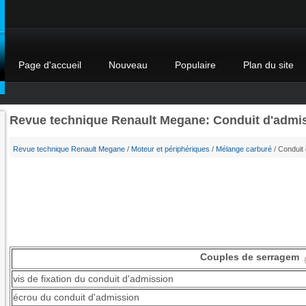
Page d'accueil
Nouveau
Populaire
Plan du site
Revue technique Renault Megane: Conduit d'admi
Revue technique Renault Megane
/
Moteur et périphériques
/
Mélange carburé
/ Conduit 
Couples de serragem
vis de fixation du conduit d'admission
écrou du conduit d'admission