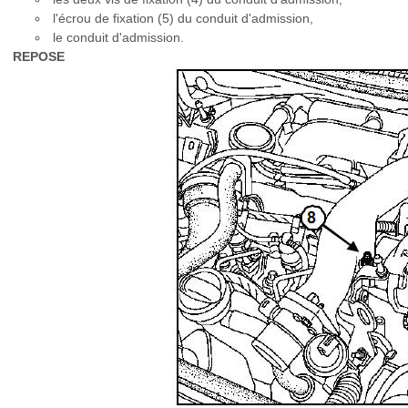
l'écrou de fixation (5) du conduit d'admission,
le conduit d'admission.
REPOSE