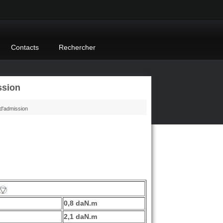
Contacts
Rechercher
ssion
d'admission
0,8 daN.m
2,1 daN.m