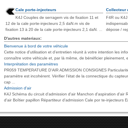
Cale porte-injecteurs
Collecteur
K4J Couples de serragem vis de fixation 11 et
F4R ou K4J 
12 de la cale porte-injecteurs 2,5 daN.m vis de
indispensab
fixation 13 à 20 de la cale porte-injecteurs 2,1 daN. ...
dépose / re
D'autres materiaux:
Bienvenue à bord de votre véhicule
Cette notice d'utilisation et d'entretien réunit à votre intention les i
connaître votre véhicule et, par là même, de bénéficier pleinement, et 
Interprétation des paramètres
PR059 TEMPERATURE D'AIR ADMISSION CONSIGNES Particularités : A
paramètre est incohérent. Vérifier l'état de la connectique du capteu
cap ...
Admission d'air
K4J Schéma du circuit d'admission d'air Manchon d'aspiration d'air Rés
d'air Boîtier papillon Répartiteur d'admission Cale por te-injecteurs