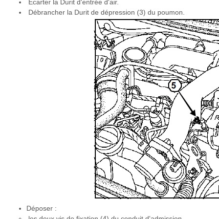
Ecarter la Durit d'entrée d'air.
Débrancher la Durit de dépression (3) du poumon.
Déposer :
les deux vis de fixation (4) du conduit d'admission,