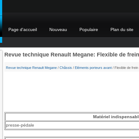
Page d'accueil
Nouveau
Populaire
Plan du site
Revue technique Renault Megane: Flexible de frei
Revue technique Renault Megane
/
Châssis
/
Eléments porteurs avant
/ Flexible de frein
Matériel indispensabl
presse-pédale