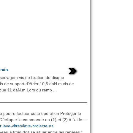
rein
serragem vis de fixation du disque
s de support d'étrier 10,5 daN.m vis de
roue 11 daN.m Lors du remp ...
pour effectuer cette opération Protéger le
lipper la commande en (1) et (2) à l'aide ...
r lave-vitres/lave-projecteurs
veau à froid doit se situer entre les repères "