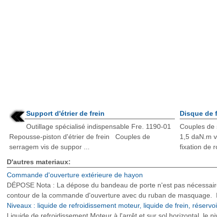
Support d'étrier de frein
Disque de f
Outillage spécialisé indispensable Fre. 1190-01
Couples de 
Repousse-piston d'étrier de frein Couples de
1,5 daN.m vi
serragem vis de suppor ...
fixation de 
D'autres materiaux:
Commande d'ouverture extérieure de hayon
DÉPOSE Nota : La dépose du bandeau de porte n'est pas nécessaire 
contour de la commande d'ouverture avec du ruban de masquage. Déc
Niveaux : liquide de refroidissement moteur, liquide de frein, réservoi
Liquide de refroidissement Moteur à l'arrêt et sur sol horizontal, le ni