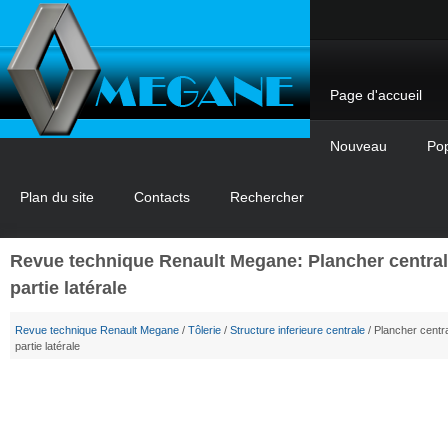
Page d'accueil
Nouveau
Pop
Plan du site
Contacts
Rechercher
Revue technique Renault Megane: Plancher central
partie latérale
Revue technique Renault Megane
/
Tôlerie
/
Structure inferieure centrale
/ Plancher centr
partie latérale