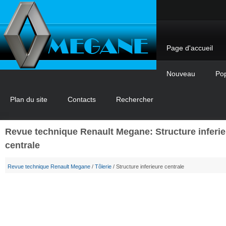
Page d'accueil
Nouveau
Pop
Plan du site
Contacts
Rechercher
Revue technique Renault Megane: Structure inferi
centrale
Revue technique Renault Megane
/
Tôlerie
/ Structure inferieure centrale