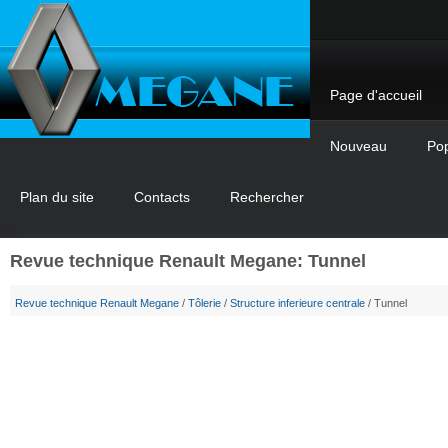
Page d'accueil
Nouveau
Pop
Plan du site
Contacts
Rechercher
Revue technique Renault Megane: Tunnel
Revue technique Renault Megane
/
Tôlerie
/
Structure inferieure centrale
/ Tunnel