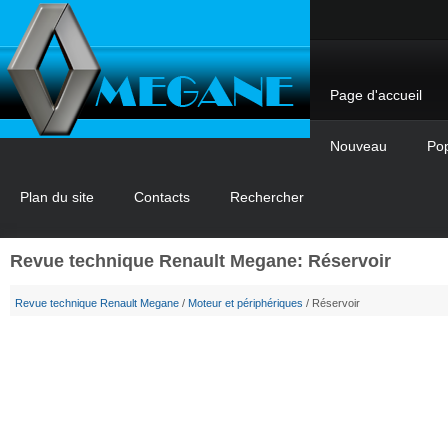
Page d'accueil
Nouveau
Pop
Plan du site
Contacts
Rechercher
Revue technique Renault Megane: Réservoir
Revue technique Renault Megane
/
Moteur et périphériques
/ Réservoir