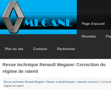
Page d'accueil
Nouveau
Pop
Plan du site
Contacts
Rechercher
Revue technique Renault Megane: Correction du
régime de ralenti
Revue technique Renault Megane
/
Moteur et périphériques
/
Injection essence
/ Correcti
régime de ralenti