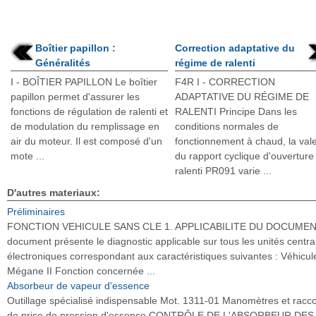
Boîtier papillon :
Correction adaptative du
Généralités
régime de ralenti
I - BOÎTIER PAPILLON Le boîtier
F4R I - CORRECTION
papillon permet d'assurer les
ADAPTATIVE DU RÉGIME DE
fonctions de régulation de ralenti et
RALENTI Principe Dans les
de modulation du remplissage en
conditions normales de
air du moteur. Il est composé d'un
fonctionnement à chaud, la val
mote ...
du rapport cyclique d'ouverture
ralenti PR091 varie ...
D'autres materiaux:
Préliminaires
FONCTION VEHICULE SANS CLE 1. APPLICABILITE DU DOCUMEN
document présente le diagnostic applicable sur tous les unités centra
électroniques correspondant aux caractéristiques suivantes : Véhicule
Mégane II Fonction concernée ...
Absorbeur de vapeur d'essence
Outillage spécialisé indispensable Mot. 1311-01 Manomètres et racc
de prise de pression d'essence CONTRÔLE DE L'ABSORBEUR DES