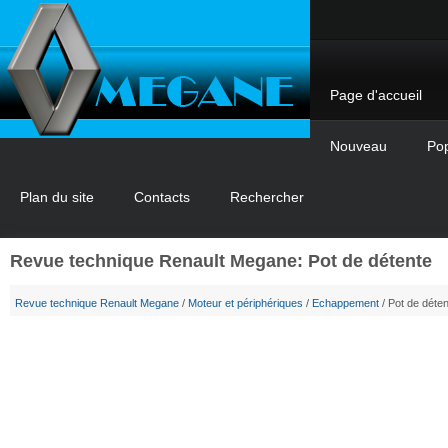
Page d'accueil
Nouveau
Pop
Plan du site
Contacts
Rechercher
Revue technique Renault Megane: Pot de détente
Revue technique Renault Megane
/
Moteur et périphériques
/
Echappement
/ Pot de déte