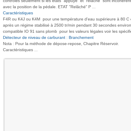
contrôles seulement si les états "appuyé" et "relâché" sont incohéren
avec la position de la pédale. ETAT "Relâché" P ...
Caractéristiques
F4R ou K4J ou K4M pour une température d'eau supérieure à 80 C 
après un régime stabilisé à 2500 tr/min pendant 30 secondes enviro
compatible IO 91 sans plomb pour les valeurs légales voir les spécific
Détecteur de niveau de carburant : Branchement
Nota : Pour la méthode de dépose-repose, Chapitre Réservoir.
Caractéristiques ...