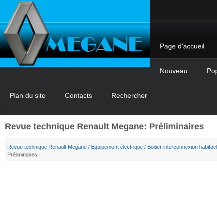
Page d'accueil
Nouveau
Pop
Plan du site
Contacts
Rechercher
Revue technique Renault Megane: Préliminaires
Revue technique Renault Megane
/
Equipement électrique
/
Boitier interconnexion habitac
Préliminaires