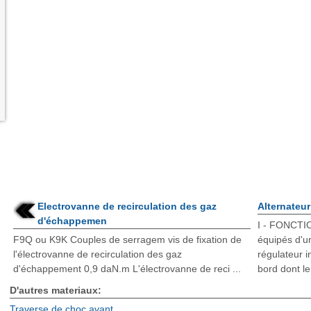
Electrovanne de recirculation des gaz
Alternateur
d'échappemen
I - FONCTI
F9Q ou K9K Couples de serragem vis de fixation de
équipés d'un
l'électrovanne de recirculation des gaz
régulateur i
d'échappement 0,9 daN.m L'électrovanne de reci ...
bord dont le 
D'autres materiaux:
Traverse de choc avant