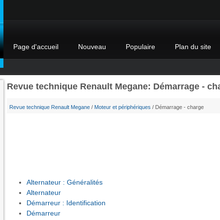
Page d'accueil
Nouveau
Populaire
Plan du site
Revue technique Renault Megane: Démarrage - ch
Revue technique Renault Megane
/
Moteur et périphériques
/ Démarrage - charge
Alternateur : Généralités
Alternateur
Démarreur : Identification
Démarreur