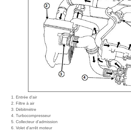
Entrée d'air
Filtre à air
Débitmètre
Turbocompresseur
Collecteur d'admission
Volet d'arrêt moteur