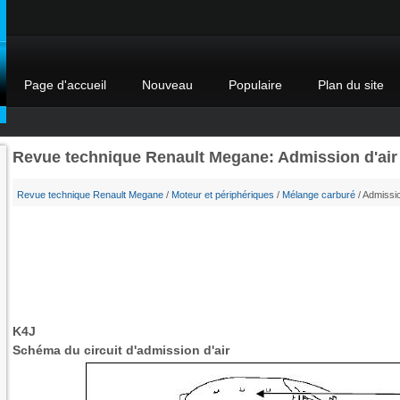
Page d'accueil
Nouveau
Populaire
Plan du site
Revue technique Renault Megane: Admission d'air
Revue technique Renault Megane
/
Moteur et périphériques
/
Mélange carburé
/ Admissio
K4J
Schéma du circuit d'admission d'air