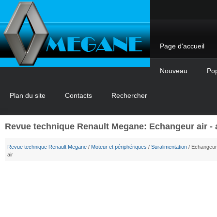
Page d'accueil
Nouveau
Pop
Plan du site
Contacts
Rechercher
Revue technique Renault Megane: Echangeur air - 
Revue technique Renault Megane
/
Moteur et périphériques
/
Suralimentation
/ Echangeur 
air