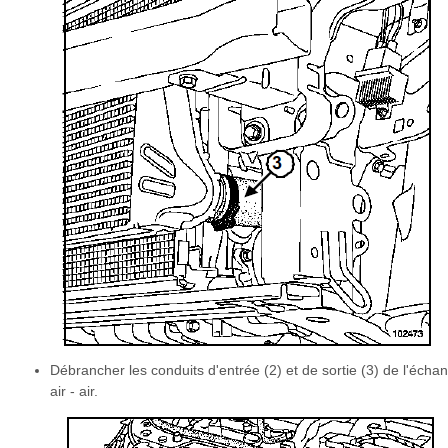
Débrancher les conduits d'entrée (2) et de sortie (3) de l'écha
air - air.