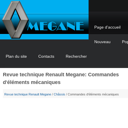
Page d'accueil
Nouveau
Pop
Plan du site
Contacts
Rechercher
Revue technique Renault Megane: Commandes
d'éléments mécaniques
Revue technique Renault Megane
/
Châssis
/ Commandes d'éléments mécaniques