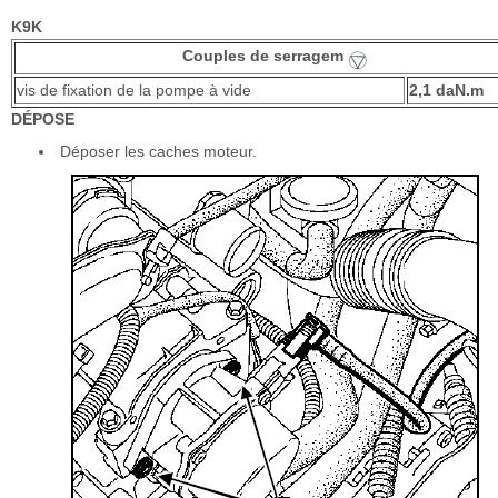
K9K
Couples de serragem
vis de fixation de la pompe à vide
2,1 daN.m
DÉPOSE
Déposer les caches moteur.