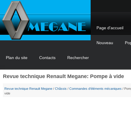
Page d'accueil
Nouveau
Pop
Plan du site
Contacts
Rechercher
Revue technique Renault Megane: Pompe à vide
Revue technique Renault Megane
/
Châssis
/
Commandes d'éléments mécaniques
/ Pom
vide