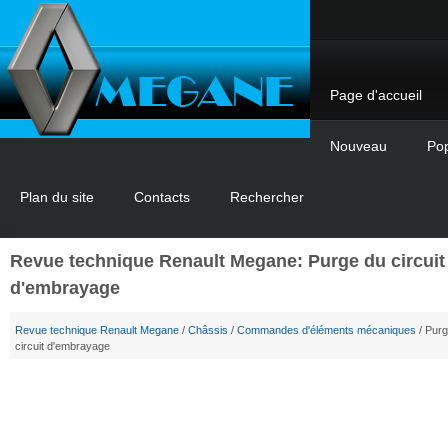
Page d'accueil
Nouveau
Pop
Plan du site
Contacts
Rechercher
Revue technique Renault Megane: Purge du circuit
d'embrayage
Revue technique Renault Megane
/
Châssis
/
Commandes d'éléments mécaniques
/ Purg
circuit d'embrayage