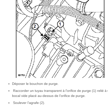
Déposer le bouchon de purge.
Raccorder un tuyau transparent à l'orifice de purge (1) relié à
bocal vide placé au-dessus de l'orifice de purge.
Soulever l'agrafe (2).