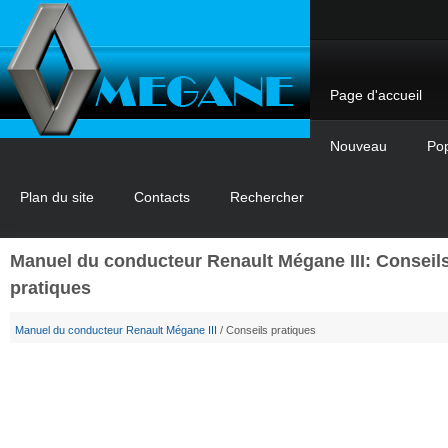
Page d'accueil
Nouveau
Pop
Plan du site
Contacts
Rechercher
Manuel du conducteur Renault Mégane III: Conseil
pratiques
Manuel du conducteur Renault Mégane III
/ Conseils pratiques