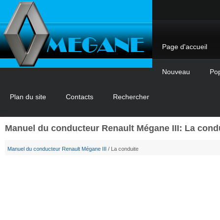
Page d'accueil
Nouveau
Pop
Plan du site
Contacts
Rechercher
Manuel du conducteur Renault Mégane III: La cond
Manuel du conducteur Renault Mégane III
/ La conduite