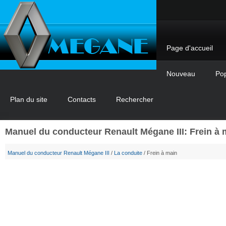
Page d'accueil
Nouveau
Pop
Plan du site
Contacts
Rechercher
Manuel du conducteur Renault Mégane III: Frein à 
Manuel du conducteur Renault Mégane III
/
La conduite
/ Frein à main