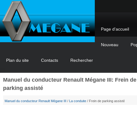
Page d'accueil
Nouveau
Pop
Plan du site
Contacts
Rechercher
Manuel du conducteur Renault Mégane III: Frein de
parking assisté
Manuel du conducteur Renault Mégane III
/
La conduite
/ Frein de parking assisté