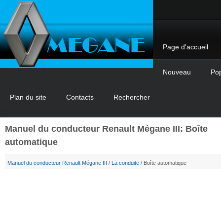
Page d'accueil
Nouveau
Pop
Plan du site
Contacts
Rechercher
Manuel du conducteur Renault Mégane III: Boîte
automatique
Manuel du conducteur Renault Mégane III
/
La conduite
/ Boîte automatique