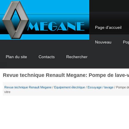
Page d'accueil
Nouveau
Pop
Plan du site
Contacts
Rechercher
Revue technique Renault Megane: Pompe de lave-v
Revue technique Renault Megane
/
Equipement électrique
/
Essuyage / lavage
/ Pompe de
vitre