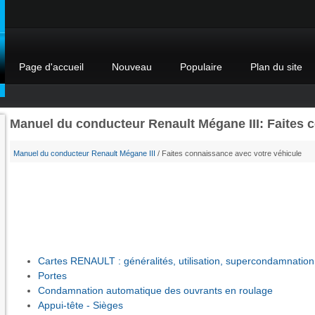
Page d'accueil
Nouveau
Populaire
Plan du site
Manuel du conducteur Renault Mégane III: Faites 
Manuel du conducteur Renault Mégane III
/ Faites connaissance avec votre véhicule
Cartes RENAULT : généralités, utilisation, supercondamnation
Portes
Condamnation automatique des ouvrants en roulage
Appui-tête - Sièges