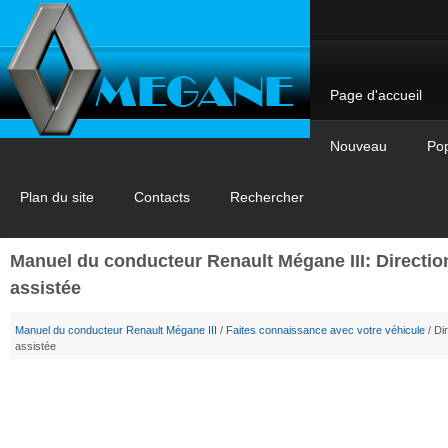
Page d'accueil
Nouveau
Pop
Plan du site
Contacts
Rechercher
Manuel du conducteur Renault Mégane III: Directio
assistée
Manuel du conducteur Renault Mégane III
/
Faites connaissance avec votre véhicule
/ Di
assistée