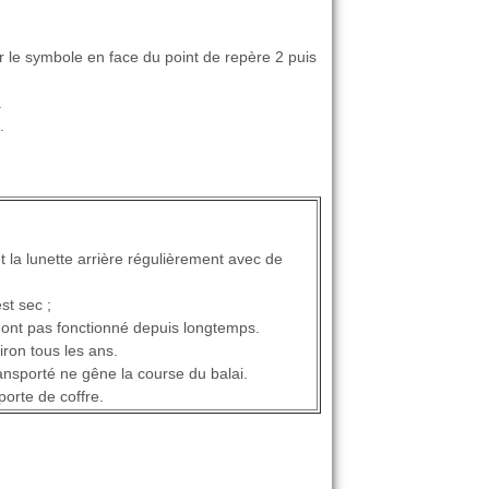
r le symbole en face du point de repère 2 puis
.
.
et la lunette arrière régulièrement avec de
st sec ;
 n'ont pas fonctionné depuis longtemps.
iron tous les ans.
ransporté ne gêne la course du balai.
porte de coffre.