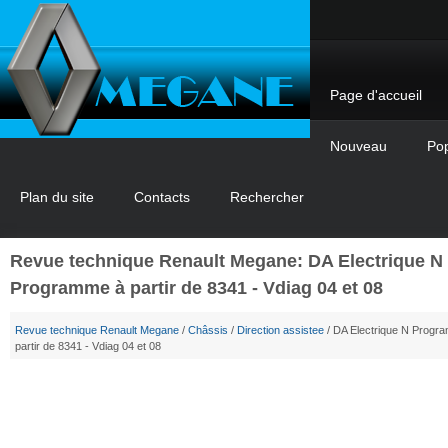
Page d'accueil
Nouveau
Pop
Plan du site
Contacts
Rechercher
Revue technique Renault Megane: DA Electrique N
Programme à partir de 8341 - Vdiag 04 et 08
Revue technique Renault Megane
/
Châssis
/
Direction assistee
/ DA Electrique N Progr
partir de 8341 - Vdiag 04 et 08