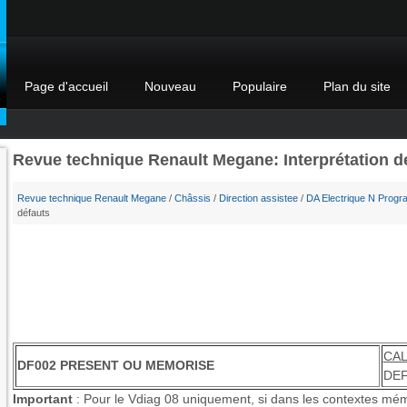
Page d'accueil
Nouveau
Populaire
Plan du site
Revue technique Renault Megane: Interprétation d
Revue technique Renault Megane
/
Châssis
/
Direction assistee
/
DA Electrique N Progra
défauts
CA
DF002 PRESENT OU MEMORISE
DEF 
Important
: Pour le Vdiag 08 uniquement, si dans les contextes mé