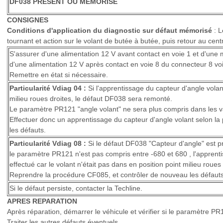
DF038 PRESENT OU MEMORISE
CONSIGNES
Conditions d'application du diagnostic sur défaut mémorisé
: L
tournant et action sur le volant de butée à butée, puis retour au cent
S'assurer d'une alimentation 12 V avant contact en voie 1 et d'une 
d'une alimentation 12 V après contact en voie 8 du connecteur 8 voi
Remettre en état si nécessaire.
Particularité Vdiag 04 :
Si l'apprentissage du capteur d'angle volant
milieu roues droites, le défaut DF038 sera remonté.
Le paramètre PR121 "angle volant" ne sera plus compris dans les v
Effectuer donc un apprentissage du capteur d'angle volant selon l
les défauts.
Particularité Vdiag 08 :
Si le défaut DF038 "Capteur d'angle" est pr
le paramètre PR121 n'est pas compris entre -680 et 680 , l'apprenti
effectué car le volant n'était pas dans en position point milieu roues 
Reprendre la procédure CF085, et contrôler de nouveau les défauts
Si le défaut persiste, contacter la Techline.
APRES REPARATION
Après réparation, démarrer le véhicule et vérifier si le paramètre PR
Traiter les autres défauts éventuels.