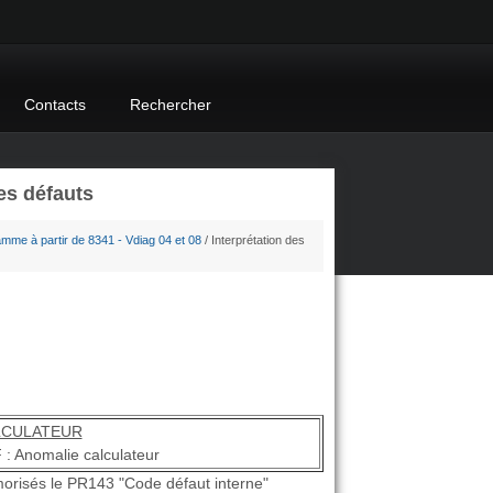
Contacts
Rechercher
es défauts
mme à partir de 8341 - Vdiag 04 et 08
/ Interprétation des
LCULATEUR
: Anomalie calculateur
morisés le PR143 "Code défaut interne"