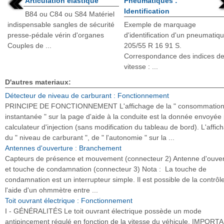
Articulation élastique
Pneumatiques :
Identification
B84 ou C84 ou S84 Matériel
indispensable sangles de sécurité
Exemple de marquage
presse-pédale vérin d'organes
d'identification d'un pneumatiqu
Couples de ...
205/55 R 16 91 S.
Correspondance des indices d
vitesse : ...
D'autres materiaux:
Détecteur de niveau de carburant : Fonctionnement
PRINCIPE DE FONCTIONNEMENT L'affichage de la " consommatio
instantanée " sur la page d'aide à la conduite est la donnée envoyée 
calculateur d'injection (sans modification du tableau de bord). L'affic
du " niveau de carburant ", de " l'autonomie " sur la ...
Antennes d'ouverture : Branchement
Capteurs de présence et mouvement (connecteur 2) Antenne d'ouver
et touche de condamnation (connecteur 3) Nota : La touche de
condamnation est un interrupteur simple. Il est possible de la contrôl
l'aide d'un ohmmètre entre ...
Toit ouvrant électrique : Fonctionnement
I - GÉNÉRALITÉS Le toit ouvrant électrique possède un mode
antipincement régulé en fonction de la vitesse du véhicule. IMPOR