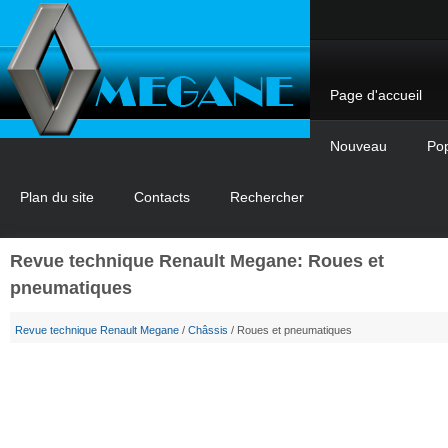
Page d'accueil
Nouveau
Pop
Plan du site
Contacts
Rechercher
Revue technique Renault Megane: Roues et
pneumatiques
Revue technique Renault Megane
/
Châssis
/ Roues et pneumatiques