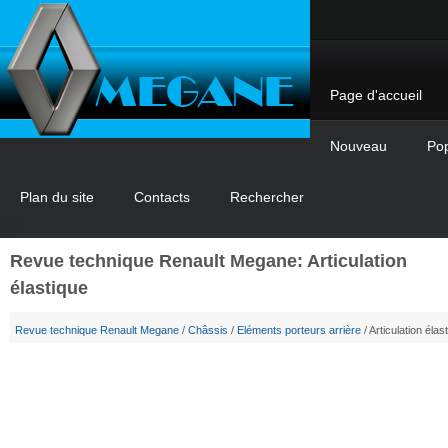
Page d'accueil
Nouveau
Pop
Plan du site
Contacts
Rechercher
Revue technique Renault Megane: Articulation
élastique
Revue technique Renault Megane
/
Châssis
/
Eléments porteurs arrière
/ Articulation élas