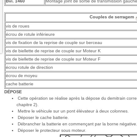
Bvi. 1460
Montage joint de sortie de transmission gauch
Couples de serragem
vis de roues
écrou de rotule inférieure
vis de fixation de la reprise de couple sur berceau
vis de biellette de reprise de couple sur Moteur K
vis de biellette de reprise de couple sur Moteur F
écrou rotule de direction
écrou de moyeu
cache batterie
DÉPOSE
Cette opération se réalise après la dépose du demitrain corr
chapitre 2).
Mettre le véhicule sur un pont élévateur à deux colonnes.
Déposer le cache batterie.
Débrancher la batterie en commençant par la borne négative
Déposer le protecteur sous moteur.