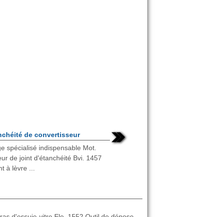
nchéité de convertisseur
e spécialisé indispensable Mot.
ur de joint d'étanchéité Bvi. 1457
t à lèvre ...
ras d'essuie-vitre Ele. 1552 Outil de dépose