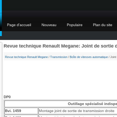
Page d'accueil
Nouveau
Populaire
Plan du site
Revue technique Renault Megane: Joint de sortie de
Revue technique Renault Megane
/
Transmission
/
Boîte de vitesses automatique
/ Joint 
DP0
Outillage spécialisé indisp
Bvi. 1459
Montage joint de sortie de transmission droite