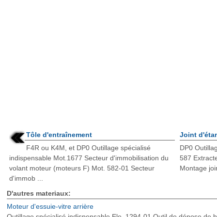
Tôle d'entraînement
Joint d'éta
F4R ou K4M, et DP0 Outillage spécialisé
DP0 Outillag
indispensable Mot.1677 Secteur d'immobilisation du
587 Extracte
volant moteur (moteurs F) Mot. 582-01 Secteur
Montage join
d'immob ...
D'autres materiaux:
Moteur d'essuie-vitre arrière
Outillage spécialisé indispensable Ele. 1294-01 Outil de dépose de b