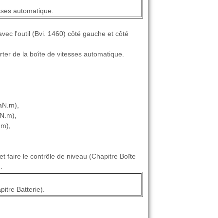
esses automatique.
avec l'outil (Bvi. 1460) côté gauche et côté
arter de la boîte de vitesses automatique.
daN.m),
aN.m),
.m),
t faire le contrôle de niveau (Chapitre Boîte
.
itre Batterie).