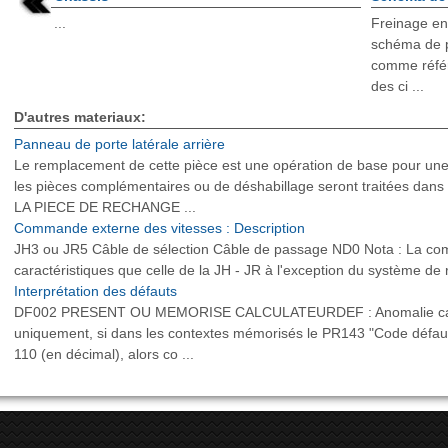
...
Freinage en
schéma de p
comme référe
des ci ...
D'autres materiaux:
Panneau de porte latérale arrière
Le remplacement de cette pièce est une opération de base pour une c
les pièces complémentaires ou de déshabillage seront traitées dan
LA PIECE DE RECHANGE ...
Commande externe des vitesses : Description
JH3 ou JR5 Câble de sélection Câble de passage ND0 Nota : La c
caractéristiques que celle de la JH - JR à l'exception du système de r
Interprétation des défauts
DF002 PRESENT OU MEMORISE CALCULATEURDEF : Anomalie calcula
uniquement, si dans les contextes mémorisés le PR143 "Code défaut
110 (en décimal), alors co ...