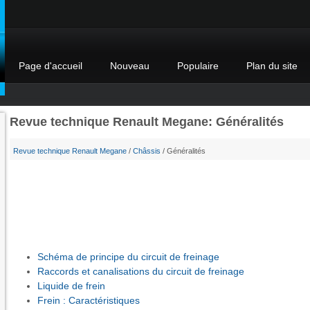
Page d'accueil
Nouveau
Populaire
Plan du site
Revue technique Renault Megane: Généralités
Revue technique Renault Megane
/
Châssis
/ Généralités
Schéma de principe du circuit de freinage
Raccords et canalisations du circuit de freinage
Liquide de frein
Frein : Caractéristiques