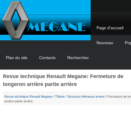
Page d'accueil
Nouveau
Pop
Plan du site
Contacts
Rechercher
Revue technique Renault Megane: Fermeture de
longeron arrière partie arrière
Revue technique Renault Megane
/
Tôlerie
/
Structure inferieure arriere
/ Fermeture de lo
arrière partie arrière