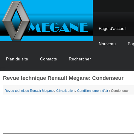
Page d'accueil
Nouveau
Pop
Plan du site
Contacts
Rechercher
Revue technique Renault Megane: Condenseur
Revue technique Renault Megane
/
Climatisation
/
Conditionnement d'air
/ Condenseur