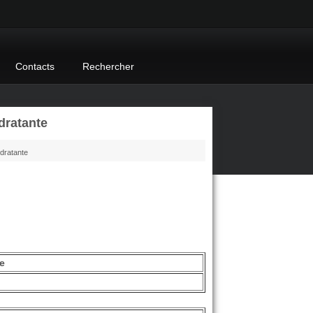
Contacts
Rechercher
dratante
ydratante
e