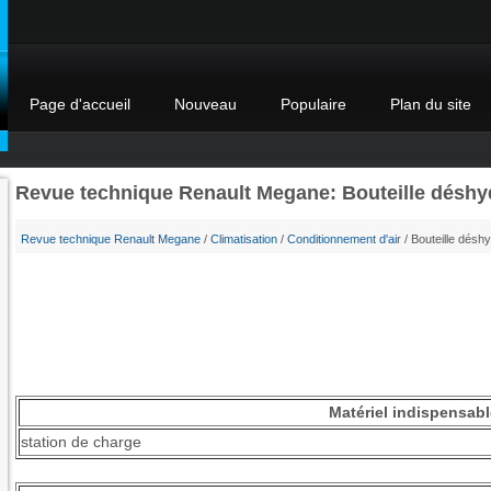
Page d'accueil
Nouveau
Populaire
Plan du site
Revue technique Renault Megane: Bouteille déshy
Revue technique Renault Megane
/
Climatisation
/
Conditionnement d'air
/ Bouteille désh
Matériel indispensabl
station de charge