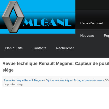
Page d'accueil
Nouveau
Pop
Plan du site
Contacts
Rechercher
Revue technique Renault Megane: Capteur de posi
siège
Revue technique Renault Megane
/
Equipement électrique
/
Airbag et prétensionneurs
/ C
de position siège