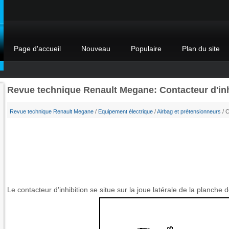
Page d'accueil
Nouveau
Populaire
Plan du site
Revue technique Renault Megane: Contacteur d'inh
Revue technique Renault Megane
/
Equipement électrique
/
Airbag et prétensionneurs
/ C
Le contacteur d'inhibition se situe sur la joue latérale de la planche