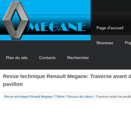
Page d'accueil
Nouveau
Pop
Plan du site
Contacts
Rechercher
Revue technique Renault Megane: Traverse avant 
pavillon
Revue technique Renault Megane
/
Tôlerie
/
Dessus de caisse
/ Traverse avant de pavill