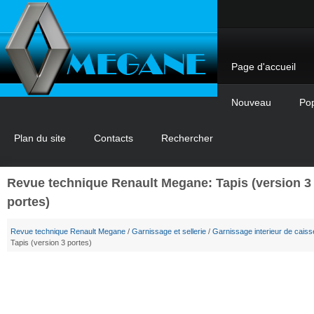
Page d'accueil
Nouveau
Pop
Plan du site
Contacts
Rechercher
Revue technique Renault Megane: Tapis (version 3
portes)
Revue technique Renault Megane
/
Garnissage et sellerie
/
Garnissage interieur de caiss
Tapis (version 3 portes)