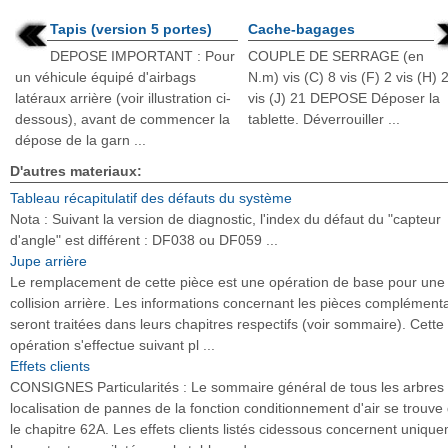
Tapis (version 5 portes)
Cache-bagages
DEPOSE IMPORTANT : Pour
COUPLE DE SERRAGE (en
un véhicule équipé d'airbags
N.m) vis (C) 8 vis (F) 2 vis (H) 
latéraux arrière (voir illustration ci-
vis (J) 21 DEPOSE Déposer la
dessous), avant de commencer la
tablette. Déverrouiller ...
dépose de la garn ...
D'autres materiaux:
Tableau récapitulatif des défauts du système
Nota : Suivant la version de diagnostic, l'index du défaut du "capteur
d'angle" est différent : DF038 ou DF059 ...
Jupe arrière
Le remplacement de cette pièce est une opération de base pour une
collision arrière. Les informations concernant les pièces complément
seront traitées dans leurs chapitres respectifs (voir sommaire). Cette
opération s'effectue suivant pl ...
Effets clients
CONSIGNES Particularités : Le sommaire général de tous les arbres
localisation de pannes de la fonction conditionnement d'air se trouve
le chapitre 62A. Les effets clients listés cidessous concernent uniqu