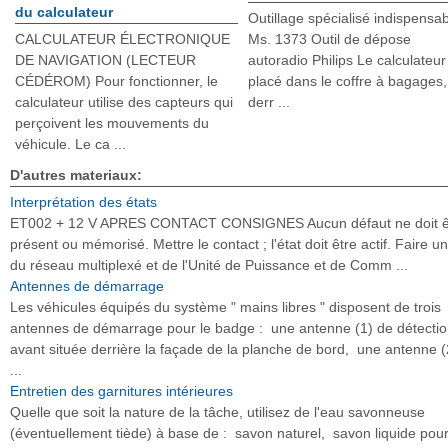
du calculateur
Outillage spécialisé indispensa
CALCULATEUR ÉLECTRONIQUE
Ms. 1373 Outil de dépose
DE NAVIGATION (LECTEUR
autoradio Philips Le calculateur
CÉDÉROM) Pour fonctionner, le
placé dans le coffre à bagages,
calculateur utilise des capteurs qui
derr ...
perçoivent les mouvements du
véhicule. Le ca ...
D'autres materiaux:
Interprétation des états
ET002 + 12 V APRES CONTACT CONSIGNES Aucun défaut ne doit ê
présent ou mémorisé. Mettre le contact ; l'état doit être actif. Faire un
du réseau multiplexé et de l'Unité de Puissance et de Comm ...
Antennes de démarrage
Les véhicules équipés du système " mains libres " disposent de trois
antennes de démarrage pour le badge : une antenne (1) de détecti
avant située derrière la façade de la planche de bord, une antenne (2
...
Entretien des garnitures intérieures
Quelle que soit la nature de la tâche, utilisez de l'eau savonneuse
(éventuellement tiède) à base de : savon naturel, savon liquide pou