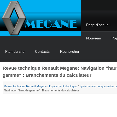
Page d'accueil
Nouveau
Pop
Plan du site
Contacts
Rechercher
Revue technique Renault Megane: Navigation "hau
gamme" : Branchements du calculateur
Revue technique Renault Megane
/
Equipement électrique
/
Système télématique embarq
Navigation "haut de gamme" : Branchements du calculateur