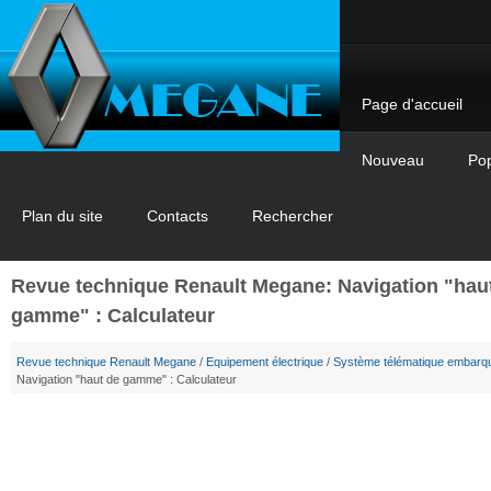
Page d'accueil
Nouveau
Pop
Plan du site
Contacts
Rechercher
Revue technique Renault Megane: Navigation "hau
gamme" : Calculateur
Revue technique Renault Megane
/
Equipement électrique
/
Système télématique embarq
Navigation "haut de gamme" : Calculateur