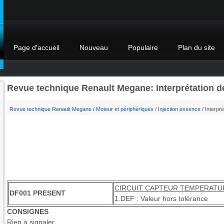
Page d'accueil
Nouveau
Populaire
Plan du site
Revue technique Renault Megane: Interprétation d
Revue technique Renault Megane
/
Moteur et périphériques
/
Injection essence
/ Interpré
CIRCUIT CAPTEUR TEMPERATU
DF001 PRESENT
1.DEF : Valeur hors tolérance
CONSIGNES
Rien à signaler.