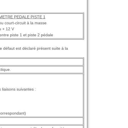
METRE PEDALE PISTE 1
ou court-circuit à la masse
u + 12 V
ntre piste 1 et piste 2 pédale
 défaut est déclaré présent suite à la
ctique.
s liaisons suivantes :
correspondant)