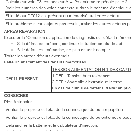
Calculateur voie F3, connecteur A → Potentiomètre pédale piste 2
(voir les numéros des voies connecteur dans le schéma électrique 
Si le défaut DF012 est présent ou mémorisé, traiter ce défaut.
Si le problème n'est toujours pas résolu, traiter les autres défauts 
APRES REPARATION
Exécuter la "Condition d'application du diagnostic sur défaut mémoris
Si le défaut est présent, continuer le traitement du défaut.
Si le défaut est mémorisé, ne plus en tenir compte.
Traiter les autres défauts éventuels.
Faire un effacement des défauts mémorisés.
TENSION ALIMENTATION N 1 DES CAP
1.DEF : Tension hors tolérances
DF011 PRESENT
2.DEF : Anomalie électronique interne
En cas de cumul de défauts, traiter en prio
CONSIGNES
Rien à signaler.
Vérifier la propreté et l'état de la connectique du boîtier papillon.
Vérifier la propreté et l'état de la connectique du potentiomètre péda
Débrancher la batterie et le calculateur d'injection.