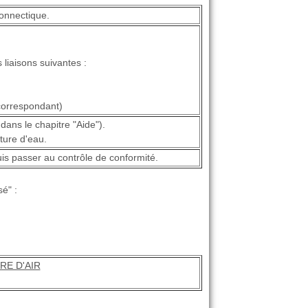
connectique.
s liaisons suivantes :
correspondant)
dans le chapitre "Aide").
ture d'eau.
puis passer au contrôle de conformité.
é" :
RE D'AIR