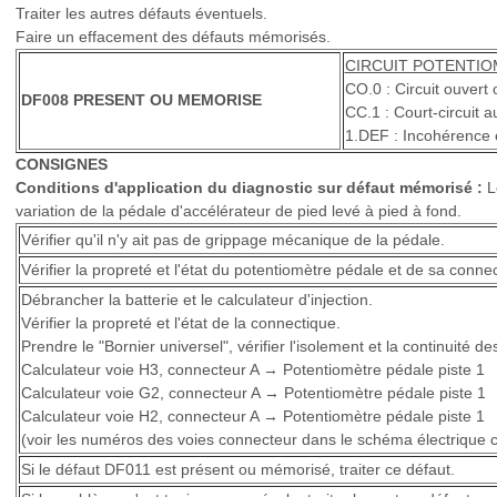
Traiter les autres défauts éventuels.
Faire un effacement des défauts mémorisés.
CIRCUIT POTENTIO
CO.0 : Circuit ouvert 
DF008 PRESENT OU MEMORISE
CC.1 : Court-circuit a
1.DEF : Incohérence e
CONSIGNES
Conditions d'application du diagnostic sur défaut mémorisé :
Le
variation de la pédale d'accélérateur de pied levé à pied à fond.
Vérifier qu'il n'y ait pas de grippage mécanique de la pédale.
Vérifier la propreté et l'état du potentiomètre pédale et de sa conne
Débrancher la batterie et le calculateur d'injection.
Vérifier la propreté et l'état de la connectique.
Prendre le "Bornier universel", vérifier l'isolement et la continuité de
Calculateur voie H3, connecteur A → Potentiomètre pédale piste 1
Calculateur voie G2, connecteur A → Potentiomètre pédale piste 1
Calculateur voie H2, connecteur A → Potentiomètre pédale piste 1
(voir les numéros des voies connecteur dans le schéma électrique 
Si le défaut DF011 est présent ou mémorisé, traiter ce défaut.