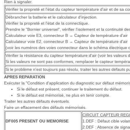
Rien à signaler.
Vérifier la propreté et l'état du capteur température d'air et de sa c
Débrancher la batterie et le calculateur d'injection.
Vérifier la propreté et l'état de la connectique.
Prendre le "Bornier universel", vérifier l'isolement et la continuité de
Calculateur voie E3, connecteur B → Capteur de température d'air
Calculateur voie E2, connecteur B → Capteur de température d'air
(voir les numéros des voies connecteur dans le schéma électrique 
Vérifier la résistance du capteur température d'air (voir les valeurs d
Si les valeurs ne sont pas conformes, remplacer le capteur températ
Si le problème n'est toujours pas résolu, traiter les autres défauts 
APRES REPARATION
Exécuter la "Condition d'application du diagnostic sur défaut mémoris
Si le défaut est présent, continuer le traitement du défaut.
Si le défaut est mémorisé, ne plus en tenir compte.
Traiter les autres défauts éventuels.
Faire un effacement des défauts mémorisés.
CIRCUIT CAPTEUR REG
DF005 PRESENT OU MEMORISE
1.DEF : Défaut cible vola
2.DEF : Absence de signal