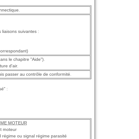
onnectique.
s liaisons suivantes :
correspondant)
ans le chapitre "Aide").
ure d'air.
puis passer au contrôle de conformité.
é" :
IME MOTEUR
nt moteur
 régime ou signal régime parasité