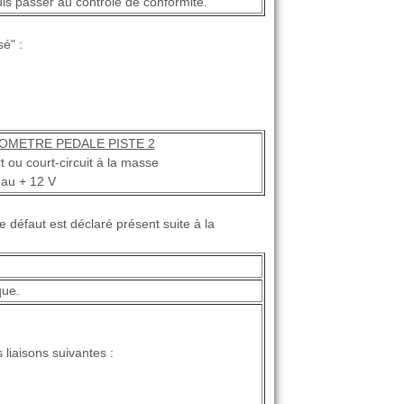
puis passer au contrôle de conformité.
é" :
OMETRE PEDALE PISTE 2
t ou court-circuit à la masse
 au + 12 V
 défaut est déclaré présent suite à la
que.
s liaisons suivantes :