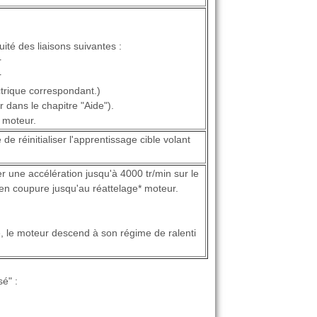
nuité des liaisons suivantes :
r
r
trique correspondant.)
r dans le chapitre "Aide").
 moteur.
de réinitialiser l'apprentissage cible volant
er une accélération jusqu'à 4000 tr/min sur le
 en coupure jusqu'au réattelage* moteur.
, le moteur descend à son régime de ralenti
é" :