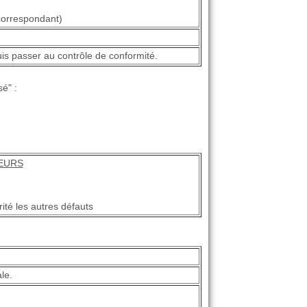
correspondant)
puis passer au contrôle de conformité.
é" :
TEURS
rité les autres défauts
le.