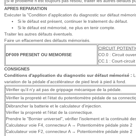
Si le problème n'est toujours pas résolu, traiter les autres défauts 
APRES REPARATION
Exécuter la "Condition d'application du diagnostic sur défaut mémoris
Si le défaut est présent, continuer le traitement du défaut.
Si le défaut est mémorisé, ne plus en tenir compte.
Traiter les autres défauts éventuels.
Faire un effacement des défauts mémorisés.
CIRCUIT POTENTI
DF009 PRESENT OU MEMORISE
CO.0 : Circuit ouver
CC.1 : Court-circuit
CONSIGNES
Conditions d'application du diagnostic sur défaut mémorisé :
Le
variation de la pédale d'accélérateur de pied levé à pied à fond.
Vérifier qu'il n'y ait pas de grippage mécanique de la pédale.
Vérifier la propreté et l'état du potentiomètre pédale de sa connecti
Débrancher la batterie et le calculateur d'injection.
Vérifier la propreté et l'état de la connectique.
Prendre le "Bornier universel", vérifier l'isolement et la continuité de
Calculateur voie F4, connecteur A → Potentiomètre pédale piste 2
Calculateur voie F2, connecteur A → Potentiomètre pédale piste 2