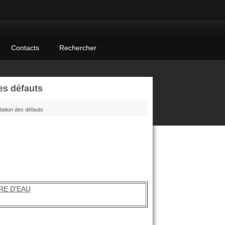
Contacts
Rechercher
es défauts
tation des défauts
RE D'EAU