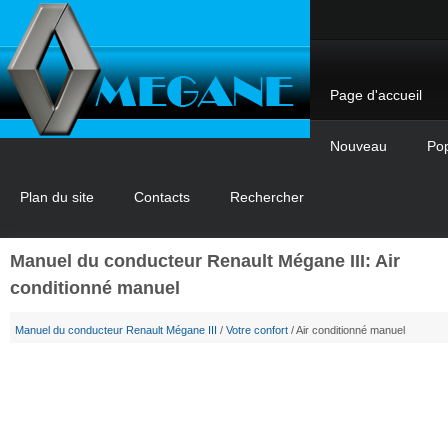
Page d'accueil
Nouveau
Pop
Plan du site
Contacts
Rechercher
Manuel du conducteur Renault Mégane III: Air
conditionné manuel
Manuel du conducteur Renault Mégane III
/
Votre confort
/ Air conditionné manuel