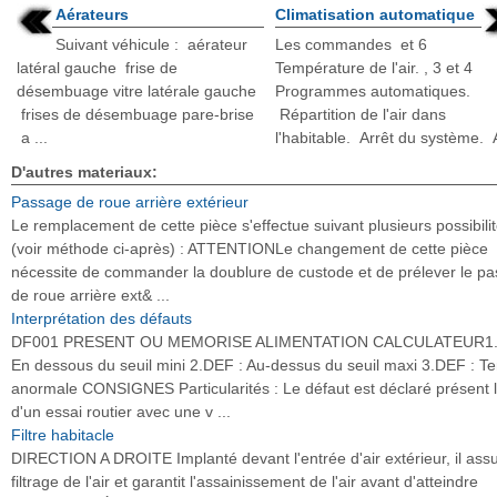
Aérateurs
Climatisation automatique
Suivant véhicule : aérateur
Les commandes et 6
latéral gauche frise de
Température de l'air. , 3 et 4
désembuage vitre latérale gauche
Programmes automatiques.
frises de désembuage pare-brise
Répartition de l'air dans
a ...
l'habitable. Arrêt du système. A
D'autres materiaux:
Passage de roue arrière extérieur
Le remplacement de cette pièce s'effectue suivant plusieurs possibili
(voir méthode ci-après) : ATTENTIONLe changement de cette pièce
nécessite de commander la doublure de custode et de prélever le p
de roue arrière ext& ...
Interprétation des défauts
DF001 PRESENT OU MEMORISE ALIMENTATION CALCULATEUR1.
En dessous du seuil mini 2.DEF : Au-dessus du seuil maxi 3.DEF : T
anormale CONSIGNES Particularités : Le défaut est déclaré présent 
d'un essai routier avec une v ...
Filtre habitacle
DIRECTION A DROITE Implanté devant l'entrée d'air extérieur, il assu
filtrage de l'air et garantit l'assainissement de l'air avant d'atteindre