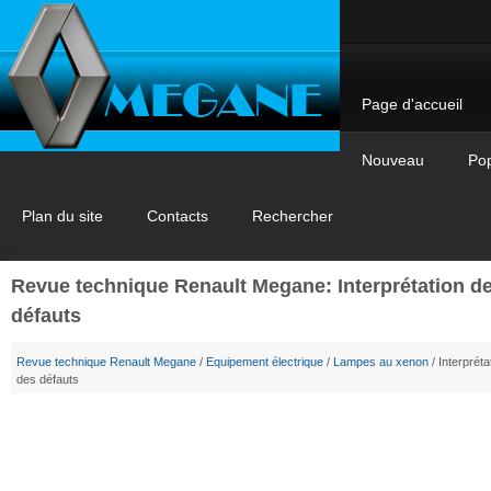
Page d'accueil
Nouveau
Pop
Plan du site
Contacts
Rechercher
Revue technique Renault Megane: Interprétation d
défauts
Revue technique Renault Megane
/
Equipement électrique
/
Lampes au xenon
/ Interpréta
des défauts