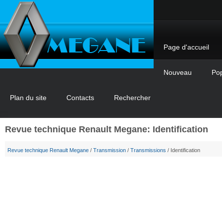
Page d'accueil
Nouveau
Pop
Plan du site
Contacts
Rechercher
Revue technique Renault Megane: Identification
Revue technique Renault Megane
/
Transmission
/
Transmissions
/ Identification