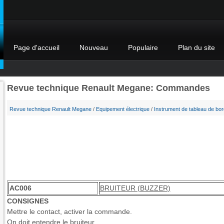
Page d'accueil
Nouveau
Populaire
Plan du site
Revue technique Renault Megane: Commandes
Revue technique Renault Megane
/
Equipement électrique
/
Instrument de tableau de bor
AC006
BRUITEUR (BUZZER)
CONSIGNES
Mettre le contact, activer la commande.
On doit entendre le bruiteur.