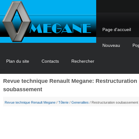
Page d'accueil
Nouveau
Pop
Plan du site
Contacts
Rechercher
Revue technique Renault Megane: Restructuration
soubassement
Revue technique Renault Megane
/
Tôlerie
/
Generalites
/ Restructuration soubassement