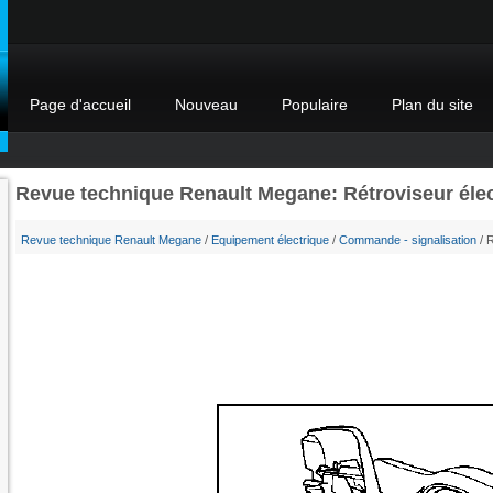
Page d'accueil
Nouveau
Populaire
Plan du site
Revue technique Renault Megane: Rétroviseur éle
Revue technique Renault Megane
/
Equipement électrique
/
Commande - signalisation
/ R